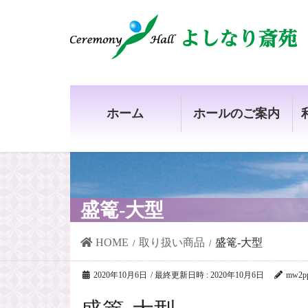
コ
ナ
ン
ビ
テ
ゲ
ン
ー
ツ
シ
ホーム
ホールのご案内
へ
ョ
ス
ン
キ
に
ッ
移
プ
動
盛篭-大型
HOME
取り扱い商品
盛篭-大型
2020年10月6日
/ 最終更新日時 :
2020年10月6日
mw2p