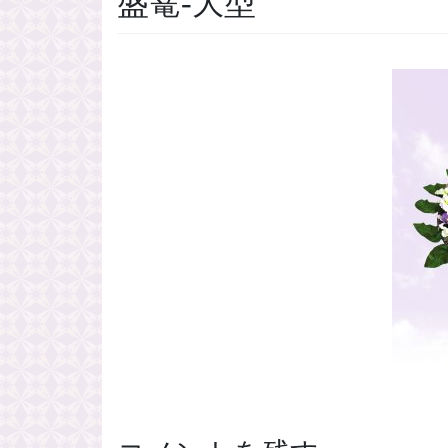
盛篭-大型