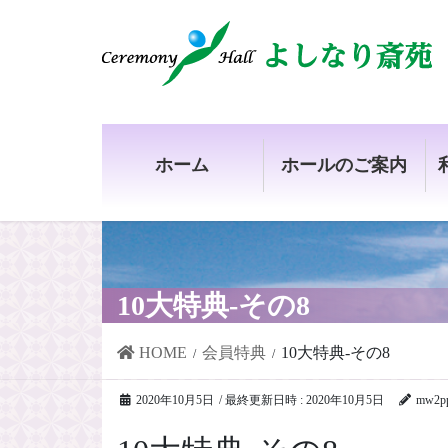
コ
ナ
ン
ビ
テ
ゲ
ン
ー
ツ
シ
ホーム
ホールのご案内
へ
ョ
ス
ン
キ
に
ッ
移
プ
動
10大特典-その8
HOME
会員特典
10大特典-その8
2020年10月5日
/ 最終更新日時 :
2020年10月5日
mw2p